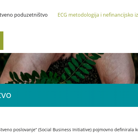
tveno poduzetništvo
ECG metodologija i nefinancijsko i
tvo
ruštveno poslovanje“ (Social Business Initiative) pojmovno definiral