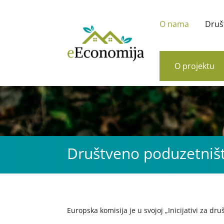
O nama
Druš
O projektu
Društveno poduzetniš
Europska komisija je u svojoj „Inicijativi za d