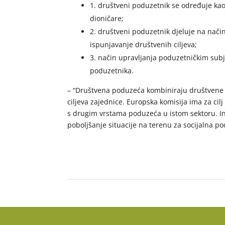
1. društveni poduzetnik se određuje kao n
dioničare;
2. društveni poduzetnik djeluje na način
ispunjavanje društvenih ciljeva;
3. način upravljanja poduzetničkim subje
poduzetnika.
– “Društvena poduzeća kombiniraju društvene ci
ciljeva zajednice. Europska komisija ima za cil
s drugim vrstama poduzeća u istom sektoru. Ini
poboljšanje situacije na terenu za socijalna p