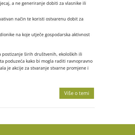
caj, a ne generiranje dobiti za vlasnike ili
vativan način te koristi ostvarenu dobit za
 dionike na koje utječe gospodarska aktivnost
ostizanje širih društvenih, ekoloških ili
za ta poduzeća kako bi mogla raditi ravnopravno
ala je akcije za stvaranje stvarne promjene i
Više o temi