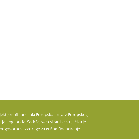
jekt je sufinancirala Europska unija iz Europskog
cijalnog fonda. Sadržaj web stranice isključiva je
odgovornost Zadruge za etično financiranje.