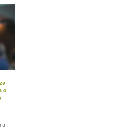
 za
a o
u
e u