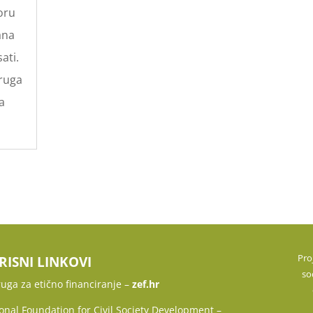
oru
ana
ati.
ruga
a
Pro
RISNI LINKOVI
so
uga za etično financiranje –
zef.hr
onal Foundation for Civil Society Development –