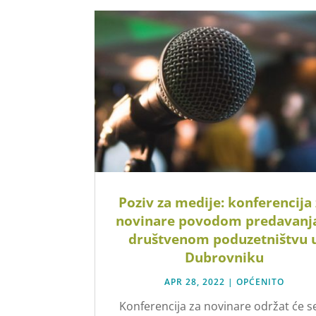
Poziv za medije: konferencija
novinare povodom predavanj
društvenom poduzetništvu 
Dubrovniku
APR 28, 2022
|
OPĆENITO
Konferencija za novinare održat će s