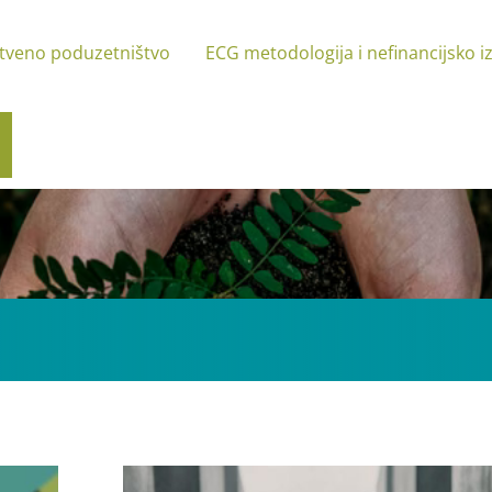
tveno poduzetništvo
ECG metodologija i nefinancijsko i