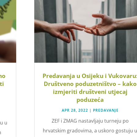
no
Predavanja u Osijeku i Vukovaru
ti
Društveno poduzetništvo – kako
izmjeriti društveni utjecaj
poduzeća
APR 28, 2022
|
PREDAVANJE
ZEF i ZMAG nastavljaju turneju po
ju u
hrvatskim gradovima, a uskoro gostuju 
m