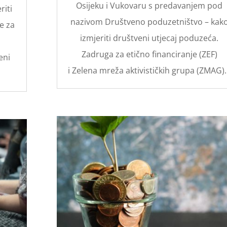
Osijeku i Vukovaru s predavanjem pod
riti
nazivom Društveno poduzetništvo – kak
e za
izmjeriti društveni utjecaj poduzeća.
Zadruga za etično financiranje (ZEF)
eni
i Zelena mreža aktivističkih grupa (ZMAG).