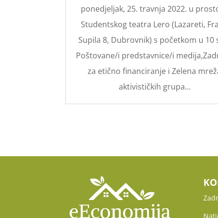
ponedjeljak, 25. travnja 2022. u prost
Studentskog teatra Lero (Lazareti, Fr
Supila 8, Dubrovnik) s početkom u 10 s
Poštovane/i predstavnice/i medija,Zad
za etično financiranje i Zelena mrež
aktivističkih grupa...
KO
Zadr
Nati