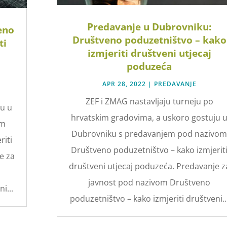
Predavanje u Dubrovniku:
eno
Društveno poduzetništvo – kako
ti
izmjeriti društveni utjecaj
poduzeća
APR 28, 2022
|
PREDAVANJE
ZEF i ZMAG nastavljaju turneju po
ju u
hrvatskim gradovima, a uskoro gostuju 
om
Dubrovniku s predavanjem pod nazivo
riti
Društveno poduzetništvo – kako izmjerit
e za
društveni utjecaj poduzeća. Predavanje z
javnost pod nazivom Društveno
i...
poduzetništvo – kako izmjeriti društveni..