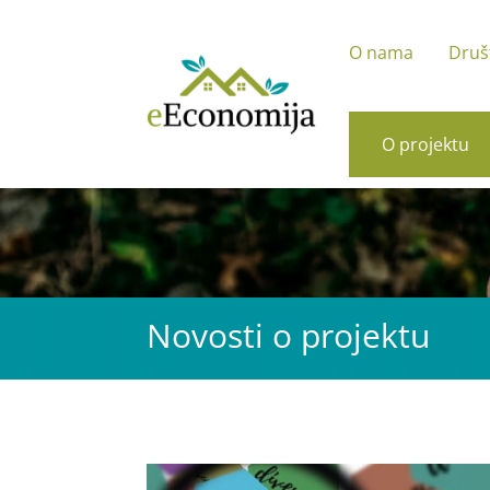
O nama
Druš
O projektu
Novosti o projektu