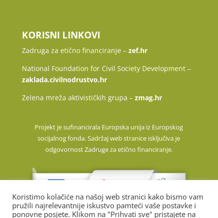
KORISNI LINKOVI
Zadruga za etično financiranje –
zef.hr
National Foundation for Civil Society Development –
zaklada.civilnodrustvo.hr
Zelena mreža aktivističkih grupa –
zmag.hr
Projekt je sufinancirala Europska unija iz Europskog
socijalnog fonda. Sadržaj web stranice isključiva je
odgovornost Zadruge za etično financiranje.
Koristimo kolačiće na našoj web stranici kako bismo vam
pružili najrelevantnije iskustvo pamteći vaše postavke i
ponovne posjete. Klikom na "Prihvati sve" pristajete na