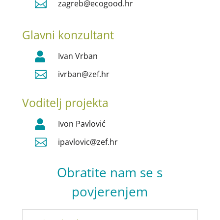

zagreb@ecogood.hr
Glavni konzultant

Ivan Vrban

ivrban@zef.hr
Voditelj projekta

Ivon Pavlović

ipavlovic@zef.hr
Obratite nam se s
povjerenjem