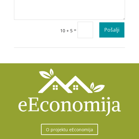
Pošalji
=
10 + 5
O projektu eEconomija