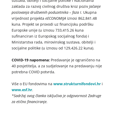
sustava, obitelji i socijalne politike i Nacionalna
zaklada za razvoj civilnog društva kroz poziv
Jačanje
poslovanja društvenih poduzetnika – faza I
. Ukupna
vrijednost projekta
eECONOMIJA
iznosi 862,841.48
kuna. Projekt se provodi uz financijsku podršku
Europske unije (u iznosu 733,415.26 kuna
sufinanciran iz Europskog socijalnog fonda) i
Ministarstva rada, mirovinskog sustava, obitelji i
socijalne politike (u iznosu od 129,426.22 kuna).
COVID-19 napomena:
Predavanje je ograničeno na
40 posjetitelja, a za sudjelovanje na predavanju nije
potrebna COVID potvrda.
Više o EU fondovima na
www.strukturnifondovi.hr
i
www.esf.hr
.
*Sadržaj ovog članka isključiva je odgovornost Zadruge
za etično financiranje.