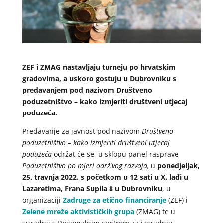
ZEF i ZMAG nastavljaju turneju po hrvatskim
gradovima, a uskoro gostuju u Dubrovniku s
predavanjem pod nazivom Društveno
poduzetništvo – kako izmjeriti društveni utjecaj
poduzeća.
Predavanje za javnost pod nazivom
Društveno
poduzetništvo – kako izmjeriti društveni utjecaj
poduzeća
održat će se, u sklopu panel rasprave
Poduzetništvo po mjeri održivog razvoja,
u
ponedjeljak,
25. travnja 2022. s početkom u 12 sati u X. lađi u
Lazaretima, Frana Supila 8 u Dubrovniku
, u
organizaciji
Zadruge za etično financiranje
(ZEF) i
Zelene mreže aktivističkih grupa
(ZMAG) te u
suradnji s Regionalnim centrom za izgradnju