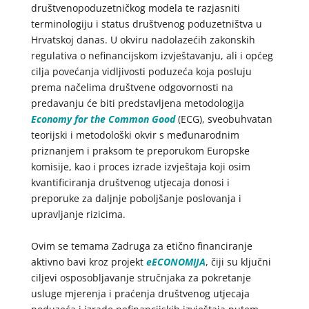
društvenopoduzetničkog modela te razjasniti
terminologiju i status društvenog poduzetništva u
Hrvatskoj danas. U okviru nadolazećih zakonskih
regulativa o nefinancijskom izvještavanju, ali i općeg
cilja povećanja vidljivosti poduzeća koja posluju
prema načelima društvene odgovornosti na
predavanju će biti predstavljena metodologija
Economy for the Common Good
(ECG), sveobuhvatan
teorijski i metodološki okvir s međunarodnim
priznanjem i praksom te preporukom Europske
komisije, kao i proces izrade izvještaja koji osim
kvantificiranja društvenog utjecaja donosi i
preporuke za daljnje poboljšanje poslovanja i
upravljanje rizicima.
Ovim se temama Zadruga za etično financiranje
aktivno bavi kroz projekt
eECONOMIJA
, čiji su ključni
ciljevi osposobljavanje stručnjaka za pokretanje
usluge mjerenja i praćenja društvenog utjecaja