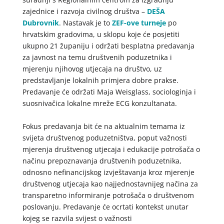
zajednice i razvoja civilnog društva –
DEŠA
Dubrovnik
. Nastavak je to
ZEF-ove turneje
po
hrvatskim gradovima, u sklopu koje će posjetiti
ukupno 21 županiju i održati besplatna predavanja
za javnost na temu društvenih poduzetnika i
mjerenju njihovog utjecaja na društvo, uz
predstavljanje lokalnih primjera dobre prakse.
Predavanje će održati Maja Weisglass, sociologinja i
suosnivačica lokalne mreže ECG konzultanata.
Fokus predavanja bit će na aktualnim temama iz
svijeta društvenog poduzetništva, poput važnosti
mjerenja društvenog utjecaja i edukacije potrošača o
načinu prepoznavanja društvenih poduzetnika,
odnosno nefinancijskog izvještavanja kroz mjerenje
društvenog utjecaja kao najjednostavnijeg načina za
transparetno informiranje potrošača o društvenom
poslovanju. Predavanje će ocrtati kontekst unutar
kojeg se razvila svijest o važnosti