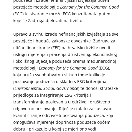
poduzeća i izrade nefinancijskih izvještaja putem
postojeće metodologije
Economy for the Common Good
(ECG) te stvaranje mreže ECG konzultanata putem
koje će Zadruga djelovati na tržištu.
Upravo u svrhu izrade nefinancijskih izvještaja za sve
postojeće i buduće zakonske obveznike, Zadruga za
etično financiranje (ZEF) na hrvatsko tržište uvodi
uslugu mjerenja i praćenja društvenog, ekonomskog
i okolišnog utjecaja poduzeća prema međunarodnoj
metodologiji
Economy for the Common Good
(ECG),
koja pruža sveobuhvatnu sliku o tome koliko je
poslovanje poduzeća u skladu s ESG kriterijima
(
Environmental, Social, Governance
) te donosi strateške
prijedloge za integriranje ESG kriterija i
transformiranje poslovanja u održivo i društveno
odgovorno poslovanje. Riječ je o alatu za sustavno
kvantificiranje održivosti poslovanja poduzeća, koji
omogućava mjerenje doprinosa poduzeća općem
dobru i prikazuje u kojoj se mjeri ono vodi